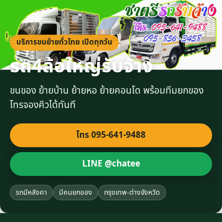
บริการขนย้ายทั่วไทย เปิดทุกวัน
รถ4ล้อใหญ่รับจ้าง
ขนของ ย้ายบ้าน ย้ายหอ ย้ายคอนโด พร้อมทีมยกของ
โทรจองคิวได้ทันที
โทร 095-641-9488
LINE @chatee
รถมีหลังคา
มีคนยกของ
กรุงเทพ-ต่างจังหวัด