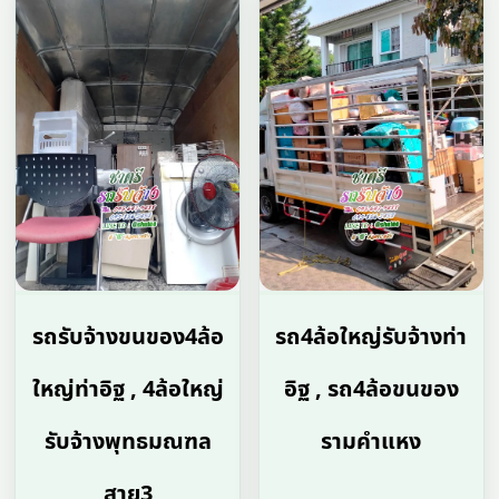
รถรับจ้างขนของ4ล้อ
รถ4ล้อใหญ่รับจ้างท่า
ใหญ่ท่าอิฐ , 4ล้อใหญ่
อิฐ , รถ4ล้อขนของ
รับจ้างพุทธมณฑล
รามคําแหง
สาย3