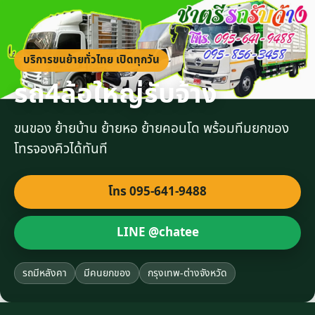
บริการขนย้ายทั่วไทย เปิดทุกวัน
รถ4ล้อใหญ่รับจ้าง
ขนของ ย้ายบ้าน ย้ายหอ ย้ายคอนโด พร้อมทีมยกของ
โทรจองคิวได้ทันที
โทร 095-641-9488
LINE @chatee
รถมีหลังคา
มีคนยกของ
กรุงเทพ-ต่างจังหวัด