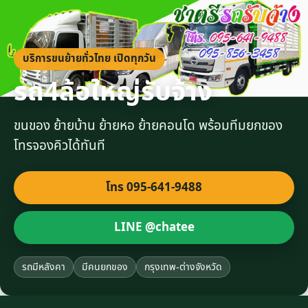
บริการขนย้ายทั่วไทย เปิดทุกวัน
รถ4ล้อใหญ่รับจ้าง
ขนของ ย้ายบ้าน ย้ายหอ ย้ายคอนโด พร้อมทีมยกของ
โทรจองคิวได้ทันที
โทร 095-641-9488
LINE @chatee
รถมีหลังคา
มีคนยกของ
กรุงเทพ-ต่างจังหวัด