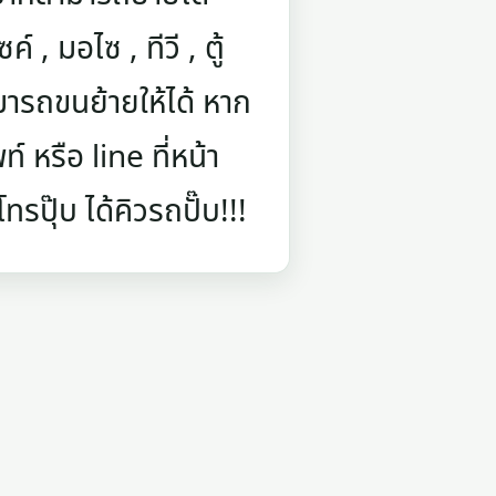
์ , มอไซ , ทีวี , ตู้
ารถขนย้ายให้ได้ หาก
 หรือ line ที่หน้า
รปุ๊บ ได้คิวรถปั๊บ!!!