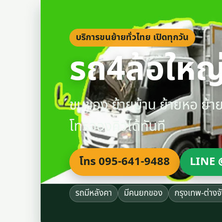
บริการขนย้ายทั่วไทย เปิดทุกวัน
รถ4ล้อใหญ่
ขนของ ย้ายบ้าน ย้ายหอ ย้
โทรจองคิวได้ทันที
โทร 095-641-9488
LINE 
รถมีหลังคา
มีคนยกของ
กรุงเทพ-ต่างจ