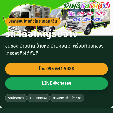
บริการขนย้ายทั่วไทย เปิดทุกวัน
รถ4ล้อใหญ่รับจ้าง
ขนของ ย้ายบ้าน ย้ายหอ ย้ายคอนโด พร้อมทีมยกของ
โทรจองคิวได้ทันที
โทร 095-641-9488
LINE @chatee
รถมีหลังคา
มีคนยกของ
กรุงเทพ-ต่างจังหวัด