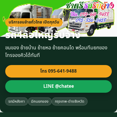
บริการขนย้ายทั่วไทย เปิดทุกวัน
รถ4ล้อใหญ่รับจ้าง
ขนของ ย้ายบ้าน ย้ายหอ ย้ายคอนโด พร้อมทีมยกของ
โทรจองคิวได้ทันที
โทร 095-641-9488
LINE @chatee
รถมีหลังคา
มีคนยกของ
กรุงเทพ-ต่างจังหวัด