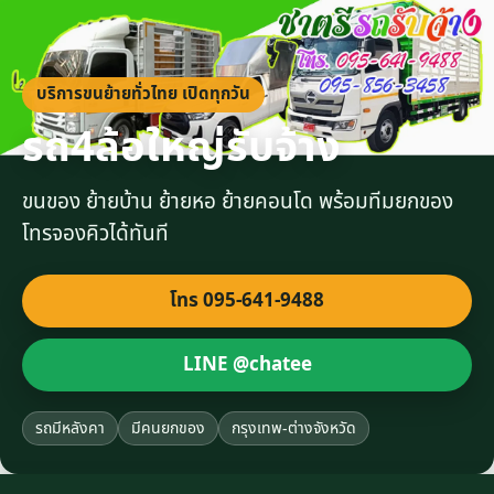
บริการขนย้ายทั่วไทย เปิดทุกวัน
รถ4ล้อใหญ่รับจ้าง
ขนของ ย้ายบ้าน ย้ายหอ ย้ายคอนโด พร้อมทีมยกของ
โทรจองคิวได้ทันที
โทร 095-641-9488
LINE @chatee
รถมีหลังคา
มีคนยกของ
กรุงเทพ-ต่างจังหวัด