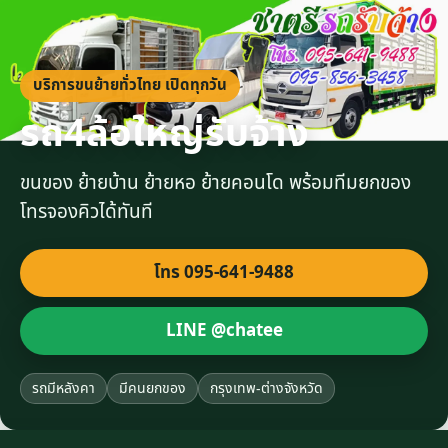
บริการขนย้ายทั่วไทย เปิดทุกวัน
รถ4ล้อใหญ่รับจ้าง
ขนของ ย้ายบ้าน ย้ายหอ ย้ายคอนโด พร้อมทีมยกของ
โทรจองคิวได้ทันที
โทร 095-641-9488
LINE @chatee
รถมีหลังคา
มีคนยกของ
กรุงเทพ-ต่างจังหวัด