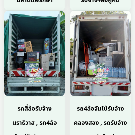
ตลาดแพรกษา
รับจ้าง4ล้อคูคต
รถสี่ล้อรับจ้าง
รถ4ล้อจัมโบ้รับจ้าง
นราธิวาส , รถ4ล้อ
คลองสอง , รถรับจ้าง