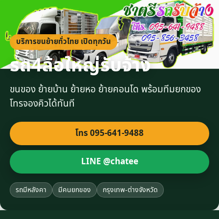
บริการขนย้ายทั่วไทย เปิดทุกวัน
รถ4ล้อใหญ่รับจ้าง
ขนของ ย้ายบ้าน ย้ายหอ ย้ายคอนโด พร้อมทีมยกของ
โทรจองคิวได้ทันที
โทร 095-641-9488
LINE @chatee
รถมีหลังคา
มีคนยกของ
กรุงเทพ-ต่างจังหวัด