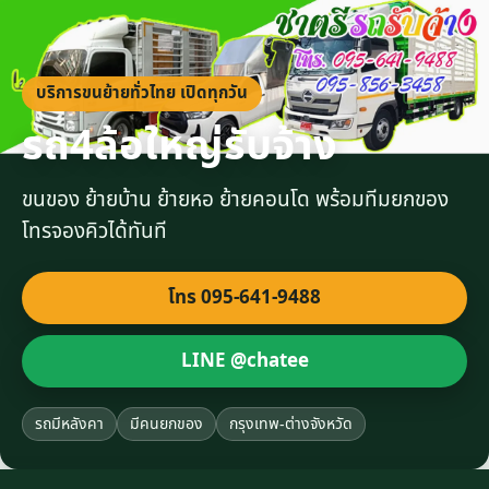
บริการขนย้ายทั่วไทย เปิดทุกวัน
รถ4ล้อใหญ่รับจ้าง
ขนของ ย้ายบ้าน ย้ายหอ ย้ายคอนโด พร้อมทีมยกของ
โทรจองคิวได้ทันที
โทร 095-641-9488
LINE @chatee
รถมีหลังคา
มีคนยกของ
กรุงเทพ-ต่างจังหวัด