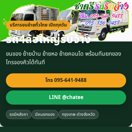
บริการขนย้ายทั่วไทย เปิดทุกวัน
รถ4ล้อใหญ่รับจ้าง
ขนของ ย้ายบ้าน ย้ายหอ ย้ายคอนโด พร้อมทีมยกของ
โทรจองคิวได้ทันที
โทร 095-641-9488
LINE @chatee
รถมีหลังคา
มีคนยกของ
กรุงเทพ-ต่างจังหวัด