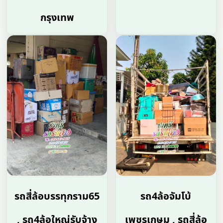
กรุงเทพ
รถสี่ล้อบรรทุกราม65
รถ4ล้อจัมโบ้
, รถ4ล้อใหญ่รับจ้าง
เพชรเกษม , รถสี่ล้อ