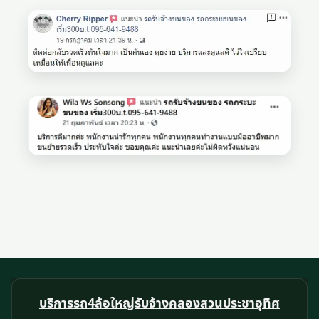
บริการรถ4ล้อใหญ่รับจ้างคลองสวนประชาอุทิศ