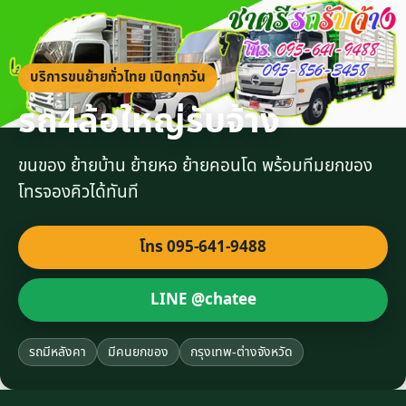
บริการขนย้ายทั่วไทย เปิดทุกวัน
รถ4ล้อใหญ่รับจ้าง
ขนของ ย้ายบ้าน ย้ายหอ ย้ายคอนโด พร้อมทีมยกของ
โทรจองคิวได้ทันที
โทร 095-641-9488
LINE @chatee
รถมีหลังคา
มีคนยกของ
กรุงเทพ-ต่างจังหวัด