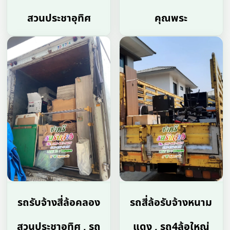
สวนประชาอุทิศ
คุณพระ
รถรับจ้างสี่ล้อคลอง
รถสี่ล้อรับจ้างหนาม
สวนประชาอุทิศ , รถ
แดง , รถ4ล้อใหญ่