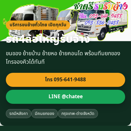
บริการขนย้ายทั่วไทย เปิดทุกวัน
รถ4ล้อใหญ่รับจ้าง
ขนของ ย้ายบ้าน ย้ายหอ ย้ายคอนโด พร้อมทีมยกของ
โทรจองคิวได้ทันที
โทร 095-641-9488
LINE @chatee
รถมีหลังคา
มีคนยกของ
กรุงเทพ-ต่างจังหวัด