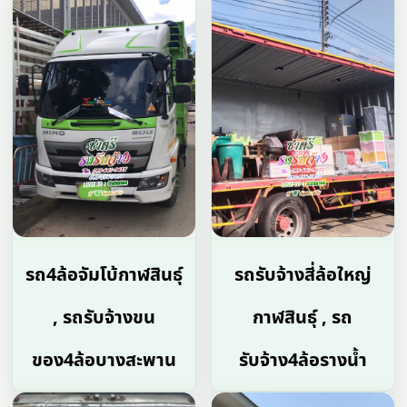
รถ4ล้อจัมโบ้กาฬสินธุ์
รถรับจ้างสี่ล้อใหญ่
, รถรับจ้างขน
กาฬสินธุ์ , รถ
ของ4ล้อบางสะพาน
รับจ้าง4ล้อรางน้ำ