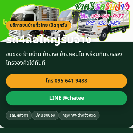
บริการขนย้ายทั่วไทย เปิดทุกวัน
รถ4ล้อใหญ่รับจ้าง
ขนของ ย้ายบ้าน ย้ายหอ ย้ายคอนโด พร้อมทีมยกของ
โทรจองคิวได้ทันที
โทร 095-641-9488
LINE @chatee
รถมีหลังคา
มีคนยกของ
กรุงเทพ-ต่างจังหวัด