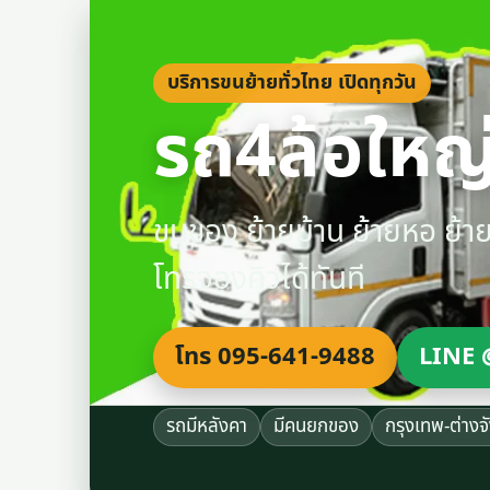
บริการขนย้ายทั่วไทย เปิดทุกวัน
รถ4ล้อใหญ่
ขนของ ย้ายบ้าน ย้ายหอ ย้
โทรจองคิวได้ทันที
โทร 095-641-9488
LINE 
รถมีหลังคา
มีคนยกของ
กรุงเทพ-ต่างจ