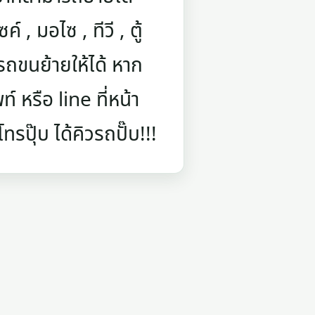
์ , มอไซ , ทีวี , ตู้
ถขนย้ายให้ได้ หาก
 หรือ line ที่หน้า
รปุ๊บ ได้คิวรถปั๊บ!!!