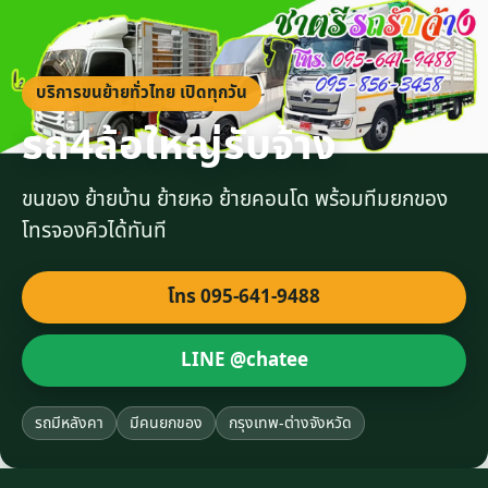
บริการขนย้ายทั่วไทย เปิดทุกวัน
รถ4ล้อใหญ่รับจ้าง
ขนของ ย้ายบ้าน ย้ายหอ ย้ายคอนโด พร้อมทีมยกของ
โทรจองคิวได้ทันที
โทร 095-641-9488
LINE @chatee
รถมีหลังคา
มีคนยกของ
กรุงเทพ-ต่างจังหวัด