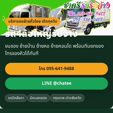
บริการขนย้ายทั่วไทย เปิดทุกวัน
รถ4ล้อใหญ่รับจ้าง
ขนของ ย้ายบ้าน ย้ายหอ ย้ายคอนโด พร้อมทีมยกของ
โทรจองคิวได้ทันที
โทร 095-641-9488
LINE @chatee
รถมีหลังคา
มีคนยกของ
กรุงเทพ-ต่างจังหวัด