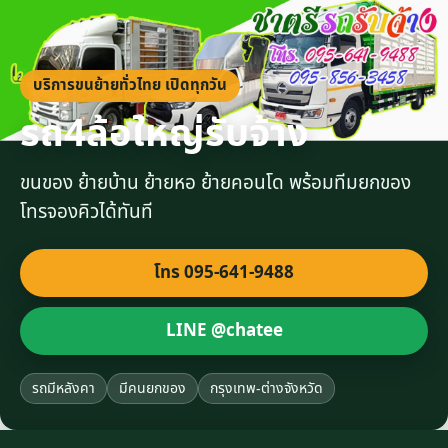
บริการขนย้ายทั่วไทย เปิดทุกวัน
รถ4ล้อใหญ่รับจ้าง
ขนของ ย้ายบ้าน ย้ายหอ ย้ายคอนโด พร้อมทีมยกของ
โทรจองคิวได้ทันที
โทร 095-641-9488
LINE @chatee
รถมีหลังคา
มีคนยกของ
กรุงเทพ-ต่างจังหวัด