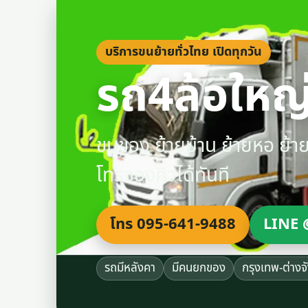
บริการขนย้ายทั่วไทย เปิดทุกวัน
รถ4ล้อใหญ่
ขนของ ย้ายบ้าน ย้ายหอ ย้
โทรจองคิวได้ทันที
โทร 095-641-9488
LINE 
รถมีหลังคา
มีคนยกของ
กรุงเทพ-ต่างจ