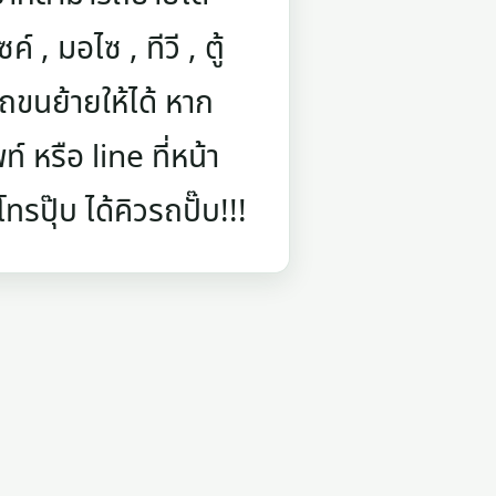
์ , มอไซ , ทีวี , ตู้
ถขนย้ายให้ได้ หาก
 หรือ line ที่หน้า
รปุ๊บ ได้คิวรถปั๊บ!!!