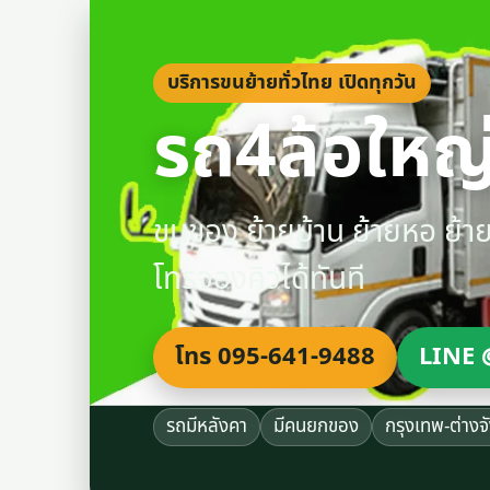
บริการขนย้ายทั่วไทย เปิดทุกวัน
รถ4ล้อใหญ่
ขนของ ย้ายบ้าน ย้ายหอ ย้
โทรจองคิวได้ทันที
โทร 095-641-9488
LINE 
รถมีหลังคา
มีคนยกของ
กรุงเทพ-ต่างจ