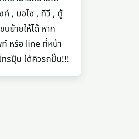
์ , มอไซ , ทีวี , ตู้
นย้ายให้ได้ หาก
 หรือ line ที่หน้า
รปุ๊บ ได้คิวรถปั๊บ!!!