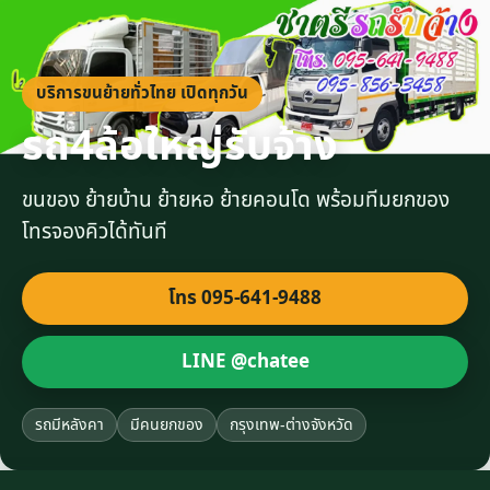
บริการขนย้ายทั่วไทย เปิดทุกวัน
รถ4ล้อใหญ่รับจ้าง
ขนของ ย้ายบ้าน ย้ายหอ ย้ายคอนโด พร้อมทีมยกของ
โทรจองคิวได้ทันที
โทร 095-641-9488
LINE @chatee
รถมีหลังคา
มีคนยกของ
กรุงเทพ-ต่างจังหวัด