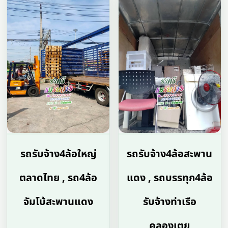
รถรับจ้าง4ล้อใหญ่
รถรับจ้าง4ล้อสะพาน
ตลาดไทย , รถ4ล้อ
แดง , รถบรรทุก4ล้อ
จัมโบ้สะพานแดง
รับจ้างท่าเรือ
คลองเตย