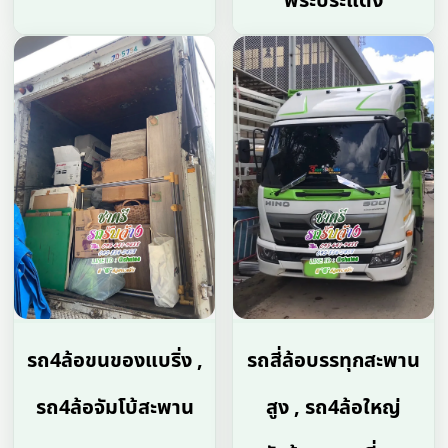
พระประแดง
รถ4ล้อขนของแบริ่ง ,
รถสี่ล้อบรรทุกสะพาน
รถ4ล้อจัมโบ้สะพาน
สูง , รถ4ล้อใหญ่