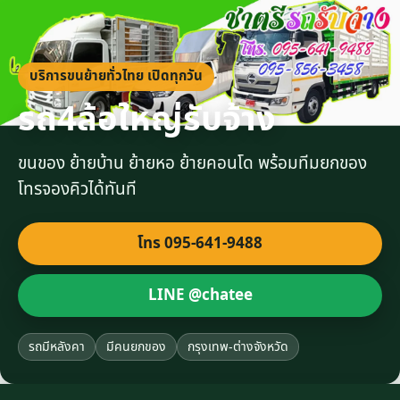
บริการขนย้ายทั่วไทย เปิดทุกวัน
รถ4ล้อใหญ่รับจ้าง
ขนของ ย้ายบ้าน ย้ายหอ ย้ายคอนโด พร้อมทีมยกของ
โทรจองคิวได้ทันที
โทร 095-641-9488
LINE @chatee
รถมีหลังคา
มีคนยกของ
กรุงเทพ-ต่างจังหวัด