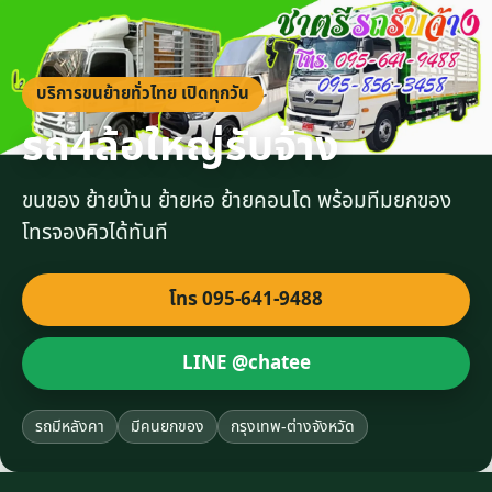
บริการขนย้ายทั่วไทย เปิดทุกวัน
รถ4ล้อใหญ่รับจ้าง
ขนของ ย้ายบ้าน ย้ายหอ ย้ายคอนโด พร้อมทีมยกของ
โทรจองคิวได้ทันที
โทร 095-641-9488
LINE @chatee
รถมีหลังคา
มีคนยกของ
กรุงเทพ-ต่างจังหวัด