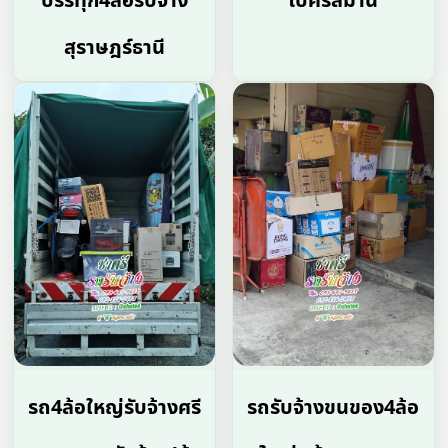
บรรทุก4ล้อรับจ้าง
โบ้ศรีสมาน
สุราษฎร์ธานี
รถ4ล้อใหญ่รับจ้างศรี
รถรับจ้างขนของ4ล้อ