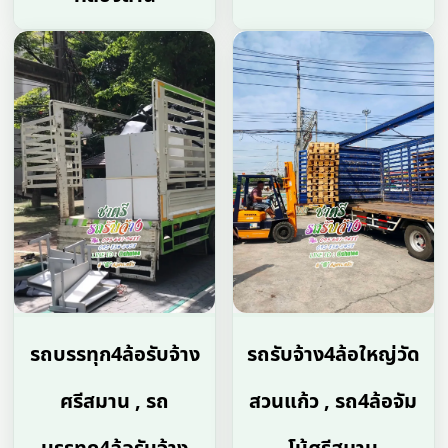
รถบรรทุก4ล้อรับจ้าง
รถรับจ้าง4ล้อใหญ่วัด
ศรีสมาน , รถ
สวนแก้ว , รถ4ล้อจัม