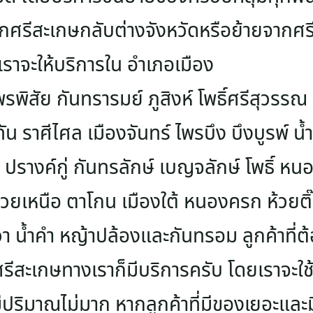
กศรีสะเกษกลับต่างจังหวัดหรือย้ายจากศ
ราจะให้บริการใน อำเภอเมือง
พรพิสัย กันทรารมย์ ภูสิงห์ โพธิ์ศรีสุวรรณ
ัน ราศีไศล เมืองจันทร์ ไพรบึง บึงบูรพ์ น้ำเ
รางค์กู่ กันทรลักษ์ เบญจลักษ์ โพธิ์ ห
้วยเหนือ ตาโกน เมืองใต้ หนองครก ห้วยติ๊
วา น้ำคำ หญ้าปล้องและกันทรอม ลูกค้าที่
าศรีสะเกษทางเราก็มีบริการครับ โดยเราจะใ
มีปริมาณไม่มาก หากลูกค้าที่มีของเยอะและม