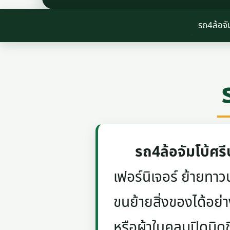
รถ4ล้อจั
รถ4ล้อจัมโบ้ศร
เฟอร์นิเจอร์ ย้ายท
ขนย้ายสิ่งของได้อย่
หรือผ้าใบคลุมปิดมิด