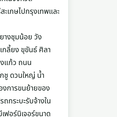
รีสะเกษไปกรุงเทพและ
 ยางชุมน้อย วัง
กลี้ยง ขุขันธ์ ศิลา
นองแก้ว ถนน
กชู ดวนใหญ่ น้ำ
ต้องการขนย้ายของ
ช้รถกระบะรับจ้างใน
ีเฟอร์นิเจอร์ขนาด