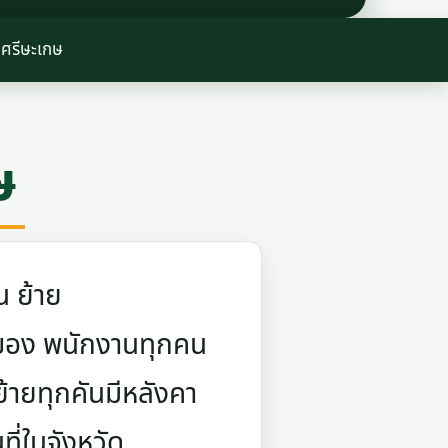
้ศรีษะเกษ
ษ
น ย้าย
ยกของ พนักงานทุกคน
้ายทุกคันมีหลังคา
ี่ในจังหวัด