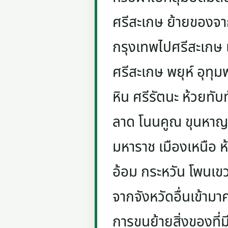
ศรีสะเกษ ย้ายของจา
กรุงเทพไปศรีสะเกษ เ
ศรีสะเกษ พยุห์ อุทุม
หิน ศรีรัตนะ ห้วยทับท
ลาด โนนคูณ ขุนหาญ ป
มหาราช เมืองเหนือ ห
อ้อม กระหวัน โพนเข
จากจังหวัดอื่นเข้าม
การขนย้ายสิ่งของที่