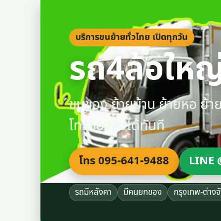
บริการขนย้ายทั่วไทย เปิดทุกวัน
รถ4ล้อใหญ่
ขนของ ย้ายบ้าน ย้ายหอ ย้
โทรจองคิวได้ทันที
โทร 095-641-9488
LINE 
รถมีหลังคา
มีคนยกของ
กรุงเทพ-ต่างจ