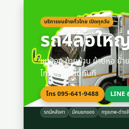
บริการขนย้ายทั่วไทย เปิดทุกวัน
รถ4ล้อใหญ่
ขนของ ย้ายบ้าน ย้ายหอ ย้
โทรจองคิวได้ทันที
โทร 095-641-9488
LINE 
รถมีหลังคา
มีคนยกของ
กรุงเทพ-ต่างจ