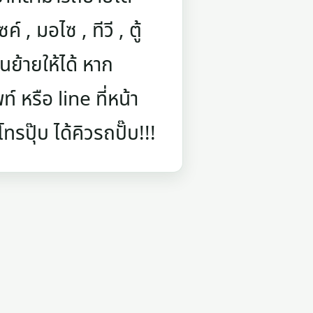
์ , มอไซ , ทีวี , ตู้
ย้ายให้ได้ หาก
 หรือ line ที่หน้า
รปุ๊บ ได้คิวรถปั๊บ!!!