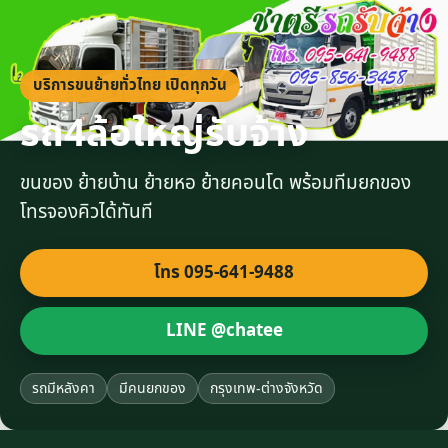
บริการขนย้ายทั่วไทย เปิดทุกวัน
รถ4ล้อใหญ่รับจ้าง
ขนของ ย้ายบ้าน ย้ายหอ ย้ายคอนโด พร้อมทีมยกของ
โทรจองคิวได้ทันที
โทร 095-641-9488
LINE @chatee
รถมีหลังคา
มีคนยกของ
กรุงเทพ-ต่างจังหวัด