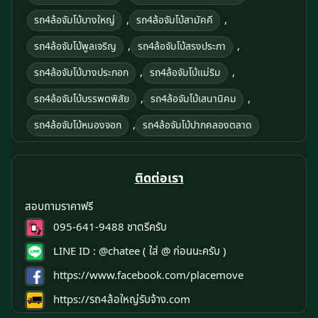
,
,
รถ4ล้อจัมโบ้บางใหญ่
รถ4ล้อจัมโบ้สามัคคี
,
,
รถ4ล้อจัมโบ้พูลเจริญ
รถ4ล้อจัมโบ้สรงประภา
,
,
รถ4ล้อจัมโบ้บางประกอก
รถ4ล้อจัมโบ้แม่ริม
,
,
รถ4ล้อจัมโบ้บรรพตพิสัย
รถ4ล้อจัมโบ้เสนานิคม
,
รถ4ล้อจัมโบ้หนองจอก
รถ4ล้อจัมโบ้ปากคลองตลาด
ติดต่อเรา
สอบถามราคาฟรี
095-641-9488
ชาตรีครับ
LINE ID :
@chatee
( ใส่ @ ก่อนนะครับ )
https://www.facebook.com/placemove
https://รถ4ล้อใหญ่รับจ้าง.com