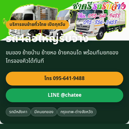
บริการขนย้ายทั่วไทย เปิดทุกวัน
รถ4ล้อใหญ่รับจ้าง
ขนของ ย้ายบ้าน ย้ายหอ ย้ายคอนโด พร้อมทีมยกของ
โทรจองคิวได้ทันที
โทร 095-641-9488
LINE @chatee
รถมีหลังคา
มีคนยกของ
กรุงเทพ-ต่างจังหวัด