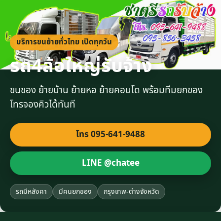
บริการขนย้ายทั่วไทย เปิดทุกวัน
รถ4ล้อใหญ่รับจ้าง
ขนของ ย้ายบ้าน ย้ายหอ ย้ายคอนโด พร้อมทีมยกของ
โทรจองคิวได้ทันที
โทร 095-641-9488
LINE @chatee
รถมีหลังคา
มีคนยกของ
กรุงเทพ-ต่างจังหวัด