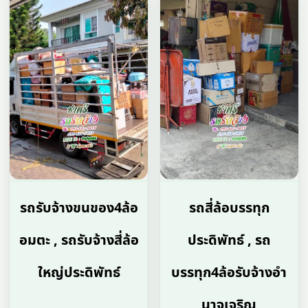
รถรับจ้างขนของ4ล้อ
รถสี่ล้อบรรทุก
อมตะ , รถรับจ้างสี่ล้อ
ประดิพัทธ์ , รถ
ใหญ่ประดิพัทธ์
บรรทุก4ล้อรับจ้างอํา
นาจเจริญ