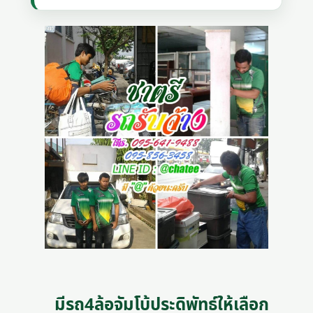
มีรถ4ล้อจัมโบ้ประดิพัทธ์ให้เลือก