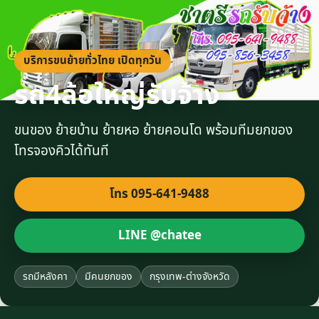
บริการขนย้ายทั่วไทย เปิดทุกวัน
รถ4ล้อใหญ่รับจ้าง
ขนของ ย้ายบ้าน ย้ายหอ ย้ายคอนโด พร้อมทีมยกของ
โทรจองคิวได้ทันที
โทร 095-641-9488
LINE @chatee
รถมีหลังคา
มีคนยกของ
กรุงเทพ-ต่างจังหวัด