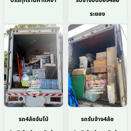
บรรทุกรามคําแหง1
รับจ้างขนของ4ล้อ
ระยอง
รถ4ล้อจัมโบ้
รถรับจ้าง4ล้อ