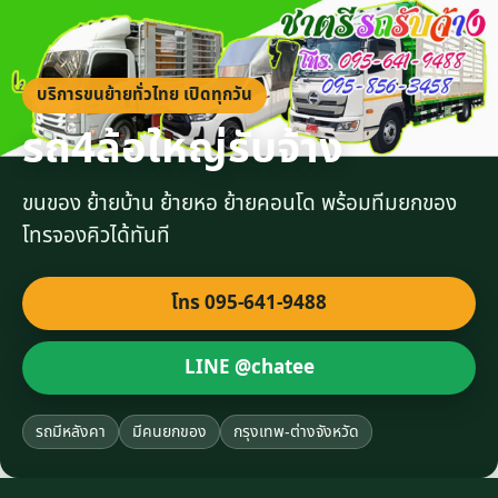
บริการขนย้ายทั่วไทย เปิดทุกวัน
รถ4ล้อใหญ่รับจ้าง
ขนของ ย้ายบ้าน ย้ายหอ ย้ายคอนโด พร้อมทีมยกของ
โทรจองคิวได้ทันที
โทร 095-641-9488
LINE @chatee
รถมีหลังคา
มีคนยกของ
กรุงเทพ-ต่างจังหวัด