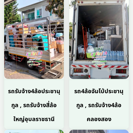
รถรับจ้าง4ล้อประชานุ
รถ4ล้อจัมโบ้ประชานุ
กูล , รถรับจ้างสี่ล้อ
กูล , รถรับจ้าง4ล้อ
ใหญ่อุบลราชธานี
คลองสอง