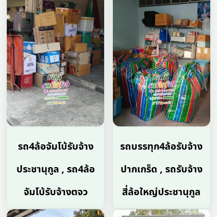
รถ4ล้อจัมโบ้รับจ้าง
รถบรรทุก4ล้อรับจ้าง
ประชานุกูล , รถ4ล้อ
ปากเกร็ด , รถรับจ้าง
จัมโบ้รับจ้างตจว
สี่ล้อใหญ่ประชานุกูล