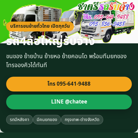
บริการขนย้ายทั่วไทย เปิดทุกวัน
รถ4ล้อใหญ่รับจ้าง
ขนของ ย้ายบ้าน ย้ายหอ ย้ายคอนโด พร้อมทีมยกของ
โทรจองคิวได้ทันที
โทร 095-641-9488
LINE @chatee
รถมีหลังคา
มีคนยกของ
กรุงเทพ-ต่างจังหวัด