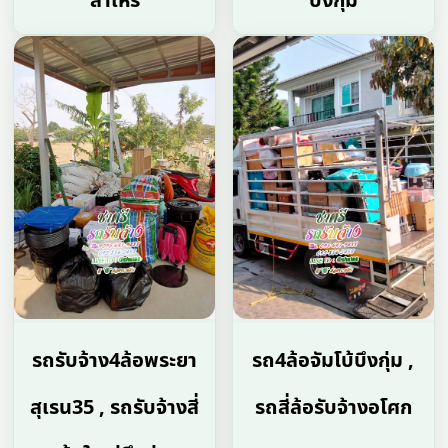
สำเหร่
บึงกุ่ม
รถรับจ้าง4ล้อพระยา
รถ4ล้อจัมโบ้บึงกุ่ม ,
สุเรน35 , รถรับจ้างสี่
รถสี่ล้อรับจ้างอโศก