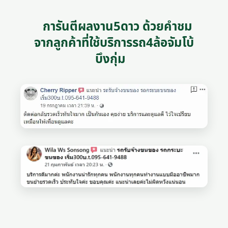
การันตีผลงาน5ดาว ด้วยคำชม
จากลูกค้าที่ใช้บริการรถ4ล้อจัมโบ้
บึงกุ่ม