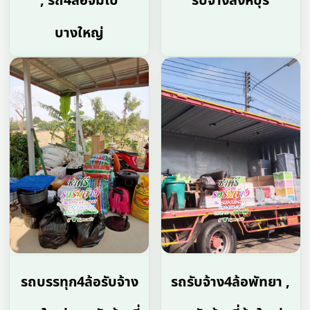
, รถ4ล้อจัมโบ้
รับจ้างสิงห์บุรี
บางใหญ่
รถบรรทุก4ล้อรับจ้าง
รถรับจ้าง4ล้อพัทยา ,