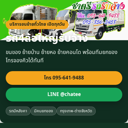
บริการขนย้ายทั่วไทย เปิดทุกวัน
รถ4ล้อใหญ่รับจ้าง
ขนของ ย้ายบ้าน ย้ายหอ ย้ายคอนโด พร้อมทีมยกของ
โทรจองคิวได้ทันที
โทร 095-641-9488
LINE @chatee
รถมีหลังคา
มีคนยกของ
กรุงเทพ-ต่างจังหวัด