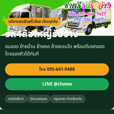
บริการขนย้ายทั่วไทย เปิดทุกวัน
รถ4ล้อใหญ่รับจ้าง
ขนของ ย้ายบ้าน ย้ายหอ ย้ายคอนโด พร้อมทีมยกของ
โทรจองคิวได้ทันที
โทร 095-641-9488
LINE @chatee
รถมีหลังคา
มีคนยกของ
กรุงเทพ-ต่างจังหวัด