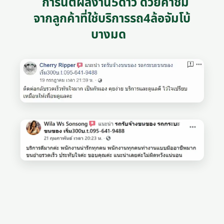
การันตีผลงาน5ดาว ด้วยคำชม
จากลูกค้าที่ใช้บริการรถ4ล้อจัมโบ้
บางมด