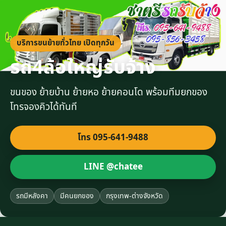
บริการขนย้ายทั่วไทย เปิดทุกวัน
รถ4ล้อใหญ่รับจ้าง
ขนของ ย้ายบ้าน ย้ายหอ ย้ายคอนโด พร้อมทีมยกของ
โทรจองคิวได้ทันที
โทร 095-641-9488
LINE @chatee
รถมีหลังคา
มีคนยกของ
กรุงเทพ-ต่างจังหวัด