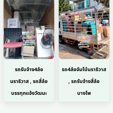
รถรับจ้าง4ล้อ
รถ4ล้อจัมโบ้นราธิวาส
นราธิวาส , รถสี่ล้อ
, รถรับจ้างสี่ล้อ
บรรทุกแจ้งวัฒนะ
บางโพ