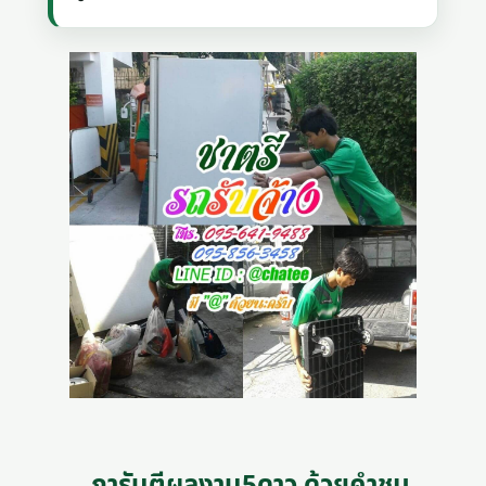
การันตีผลงาน5ดาว ด้วยคำชม