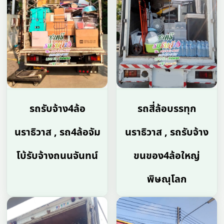
รถรับจ้าง4ล้อ
รถสี่ล้อบรรทุก
นราธิวาส , รถ4ล้อจัม
นราธิวาส , รถรับจ้าง
โบ้รับจ้างถนนจันทน์
ขนของ4ล้อใหญ่
พิษณุโลก