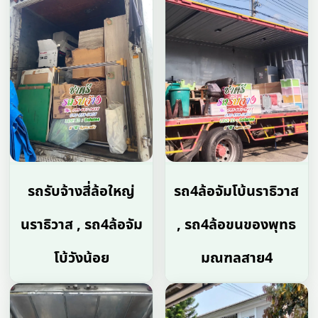
รถรับจ้างสี่ล้อใหญ่
รถ4ล้อจัมโบ้นราธิวาส
นราธิวาส , รถ4ล้อจัม
, รถ4ล้อขนของพุทธ
โบ้วังน้อย
มณฑลสาย4