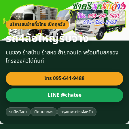
บริการขนย้ายทั่วไทย เปิดทุกวัน
รถ4ล้อใหญ่รับจ้าง
ขนของ ย้ายบ้าน ย้ายหอ ย้ายคอนโด พร้อมทีมยกของ
โทรจองคิวได้ทันที
โทร 095-641-9488
LINE @chatee
รถมีหลังคา
มีคนยกของ
กรุงเทพ-ต่างจังหวัด