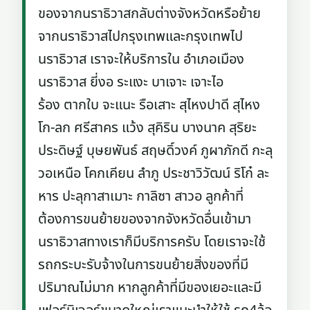
ของจากนราธิวาสกลับต่างจังหวัดหรือย้าย
จากนราธิวาสไปกรุงเทพและกรุงเทพไป
นราธิวาส เราจะให้บริการใน อำเภอเมือง
นราธิวาส ยี่งอ ระแงะ บาเจาะ เจาะไอ
ร้อง ตากใบ จะแนะ รือเสาะ สุไหงปาดี สุไหง
โก-ลก ศรีสาคร แว้ง สุคิริน บางนาค สุริยะ
ประดิษฐ์ บุษยพันธ์ สฤษดิ์วงค์ ภูผาภักดี กะลุ
วอเหนือ โคกเคียน ลำภู ประชาวิวัฒน์ ริโก๋ ละ
หาร ปะลุกาสาเมาะ กาลิซา สาวอ ลูกค้าที่
ต้องการขนย้ายของจากจังหวัดอื่นเข้ามา
นราธิวาสทางเราก็มีบริการครับ โดยเราจะใช้
รถกระบะรับจ้างในการขนย้ายสิ่งของที่มี
ปริมาณไม่มาก หากลูกค้าที่มีของเยอะและมี