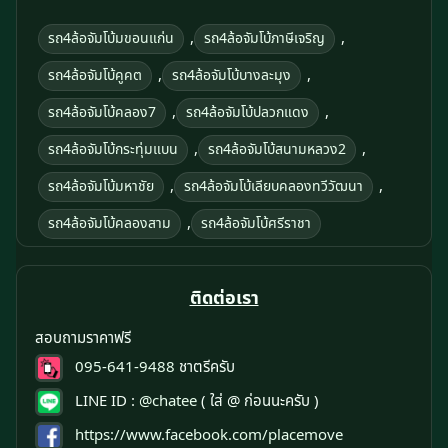
,
,
รถ4ล้อจัมโบ้มขอนแก่น
รถ4ล้อจัมโบ้ภาษีเจริญ
,
,
รถ4ล้อจัมโบ้คูคต
รถ4ล้อจัมโบ้บางละมุง
,
,
รถ4ล้อจัมโบ้คลอง7
รถ4ล้อจัมโบ้ปลวกแดง
,
,
รถ4ล้อจัมโบ้กระทุ่มแบน
รถ4ล้อจัมโบ้สนามหลวง2
,
,
รถ4ล้อจัมโบ้มหาชัย
รถ4ล้อจัมโบ้เลียบคลองทวีวัฒนา
,
รถ4ล้อจัมโบ้คลองสาม
รถ4ล้อจัมโบ้ศรีราชา
ติดต่อเรา
สอบถามราคาฟรี
095-641-9488
ชาตรีครับ
LINE ID :
@chatee
( ใส่ @ ก่อนนะครับ )
https://www.facebook.com/placemove