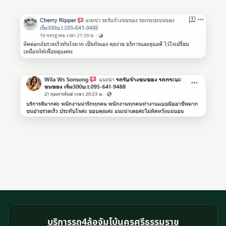
บริการรถ4ล้อจัมโบ้นครศรีธรรมราช