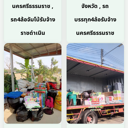
นครศรีธรรมราช ,
จังหวัด , รถ
รถ4ล้อจัมโบ้รับจ้าง
บรรทุก4ล้อรับจ้าง
ราชดำเนิน
นครศรีธรรมราช