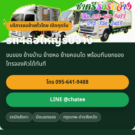
บริการขนย้ายทั่วไทย เปิดทุกวัน
รถ4ล้อใหญ่รับจ้าง
ขนของ ย้ายบ้าน ย้ายหอ ย้ายคอนโด พร้อมทีมยกของ
โทรจองคิวได้ทันที
โทร 095-641-9488
LINE @chatee
รถมีหลังคา
มีคนยกของ
กรุงเทพ-ต่างจังหวัด