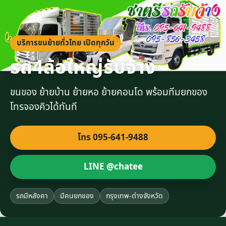
บริการขนย้ายทั่วไทย เปิดทุกวัน
รถ4ล้อใหญ่รับจ้าง
ขนของ ย้ายบ้าน ย้ายหอ ย้ายคอนโด พร้อมทีมยกของ
โทรจองคิวได้ทันที
โทร 095-641-9488
LINE @chatee
รถมีหลังคา
มีคนยกของ
กรุงเทพ-ต่างจังหวัด