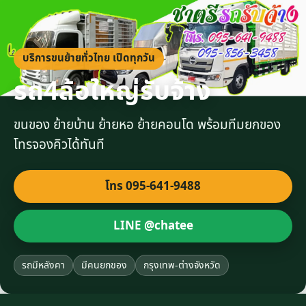
บริการขนย้ายทั่วไทย เปิดทุกวัน
รถ4ล้อใหญ่รับจ้าง
ขนของ ย้ายบ้าน ย้ายหอ ย้ายคอนโด พร้อมทีมยกของ
โทรจองคิวได้ทันที
โทร 095-641-9488
LINE @chatee
รถมีหลังคา
มีคนยกของ
กรุงเทพ-ต่างจังหวัด