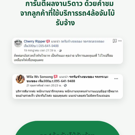
การันตีผลงาน5ดาว ด้วยคำชม
จากลูกค้าที่ใช้บริการรถ4ล้อจัมโบ้
รับจ้าง