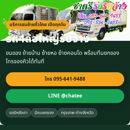
บริการขนย้ายทั่วไทย เปิดทุกวัน
รถ4ล้อใหญ่รับจ้าง
ขนของ ย้ายบ้าน ย้ายหอ ย้ายคอนโด พร้อมทีมยกของ
โทรจองคิวได้ทันที
โทร 095-641-9488
LINE @chatee
รถมีหลังคา
มีคนยกของ
กรุงเทพ-ต่างจังหวัด