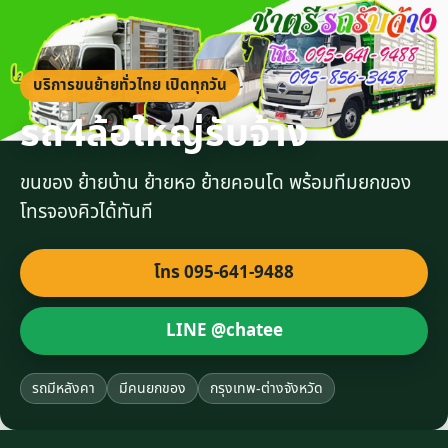
บริการขนย้ายทั่วไทย เปิดทุกวัน
รถ4ล้อใหญ่รับจ้าง
ขนของ ย้ายบ้าน ย้ายหอ ย้ายคอนโด พร้อมทีมยกของ
โทรจองคิวได้ทันที
โทร 095-641-9488
LINE @chatee
รถมีหลังคา
มีคนยกของ
กรุงเทพ-ต่างจังหวัด