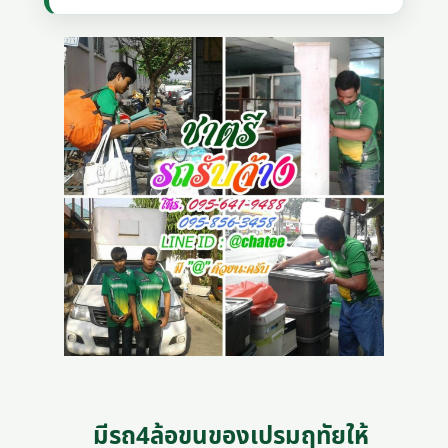
มีรถ4ล้อขนของเปรมฤทัยให้