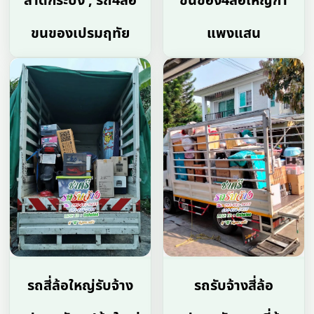
ลาดกระบัง , รถ4ล้อ
ขนของ4ล้อใหญ่กํา
ขนของเปรมฤทัย
แพงแสน
รถสี่ล้อใหญ่รับจ้าง
รถรับจ้างสี่ล้อ