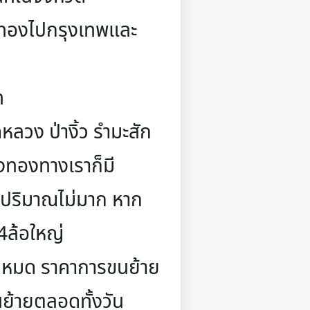
งทองไปกรุงเทพและ
ท
ลวง ป่างิ้ว รำมะสัก
างทองทางเราก็มี
มีปริมาณไม่มาก หาก
ถ4ล้อใหญ่
ียวหมด ราคาการขนย้าย
ย้ายตลอดทั้งวัน