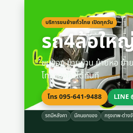
บริการขนย้ายทั่วไทย เปิดทุกวัน
รถ4ล้อใหญ่
ขนของ ย้ายบ้าน ย้ายหอ ย้
โทรจองคิวได้ทันที
โทร 095-641-9488
LINE 
รถมีหลังคา
มีคนยกของ
กรุงเทพ-ต่างจ