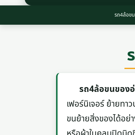
รถ4ล้อขน
รถ4ล้อขนของอ
เฟอร์นิเจอร์ ย้ายท
ขนย้ายสิ่งของได้อย่
หรือผ้าใบคลุมปิดมิด