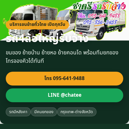
บริการขนย้ายทั่วไทย เปิดทุกวัน
รถ4ล้อใหญ่รับจ้าง
ขนของ ย้ายบ้าน ย้ายหอ ย้ายคอนโด พร้อมทีมยกของ
โทรจองคิวได้ทันที
โทร 095-641-9488
LINE @chatee
รถมีหลังคา
มีคนยกของ
กรุงเทพ-ต่างจังหวัด