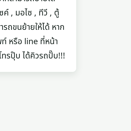
์ , มอไซ , ทีวี , ตู้
ารถขนย้ายให้ได้ หาก
 หรือ line ที่หน้า
รปุ๊บ ได้คิวรถปั๊บ!!!