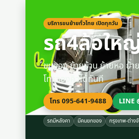
บริการขนย้ายทั่วไทย เปิดทุกวัน
รถ4ล้อใหญ่
ขนของ ย้ายบ้าน ย้ายหอ ย้
โทรจองคิวได้ทันที
โทร 095-641-9488
LINE 
รถมีหลังคา
มีคนยกของ
กรุงเทพ-ต่างจ