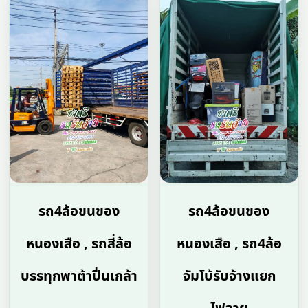
รถ4ล้อขนของ
รถ4ล้อขนของ
หนองเสือ , รถสี่ล้อ
หนองเสือ , รถ4ล้อ
บรรทุกพาต้าปิ่นเกล้า
จัมโบ้รับจ้างแยก