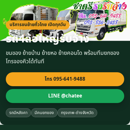
บริการขนย้ายทั่วไทย เปิดทุกวัน
รถ4ล้อใหญ่รับจ้าง
ขนของ ย้ายบ้าน ย้ายหอ ย้ายคอนโด พร้อมทีมยกของ
โทรจองคิวได้ทันที
โทร 095-641-9488
LINE @chatee
รถมีหลังคา
มีคนยกของ
กรุงเทพ-ต่างจังหวัด