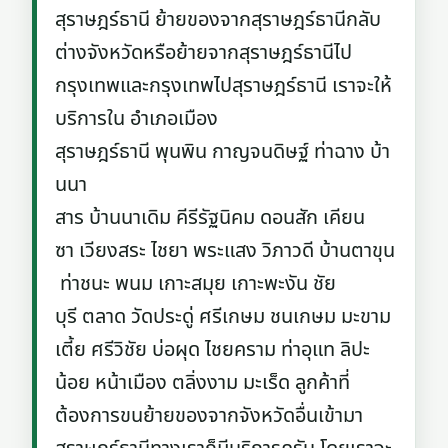
สุราษฎร์ธานี ย้ายของจากสุราษฎร์ธานีกลับ
ต่างจังหวัดหรือย้ายจากสุราษฎร์ธานีไป
กรุงเทพและกรุงเทพไปสุราษฎร์ธานี เราจะให้
บริการใน อำเภอเมือง
สุราษฎร์ธานี พุนพิน กาญจนดิษฐ์ ท่าฉาง บ้า
นนา
สาร บ้านนาเดิม คีรีรัฐนิคม ดอนสัก เคียน
ซา เวียงสระ ไชยา พระแสง วิภาวดี บ้านตาขุน
ท่าชนะ พนม เกาะสมุย เกาะพะงัน ชัย
บุรี ตลาด วัดประดู่ ศรีเกษม ชนเกษม มะขาม
เตี้ย ศรีวิชัย บ่อผุด ไชยคราม ท่าอุแท ลิปะ
น้อย หน้าเมือง ตลิ่งงาม มะเร็ด ลูกค้าที่
ต้องการขนย้ายของจากจังหวัดอื่นเข้ามา