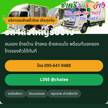
บริการขนย้ายทั่วไทย เปิดทุกวัน
รถ4ล้อใหญ่รับจ้าง
ขนของ ย้ายบ้าน ย้ายหอ ย้ายคอนโด พร้อมทีมยกของ
โทรจองคิวได้ทันที
โทร 095-641-9488
LINE @chatee
รถมีหลังคา
มีคนยกของ
กรุงเทพ-ต่างจังหวัด