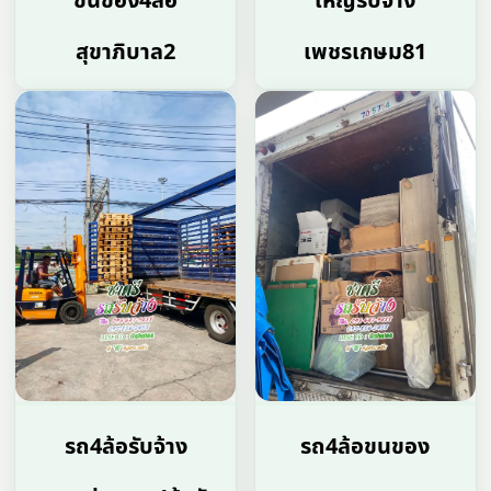
ขนของ4ล้อ
ใหญ่รับจ้าง
สุขาภิบาล2
เพชรเกษม81
รถ4ล้อรับจ้าง
รถ4ล้อขนของ