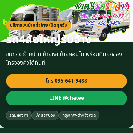
บริการขนย้ายทั่วไทย เปิดทุกวัน
รถ4ล้อใหญ่รับจ้าง
ขนของ ย้ายบ้าน ย้ายหอ ย้ายคอนโด พร้อมทีมยกของ
โทรจองคิวได้ทันที
โทร 095-641-9488
LINE @chatee
รถมีหลังคา
มีคนยกของ
กรุงเทพ-ต่างจังหวัด