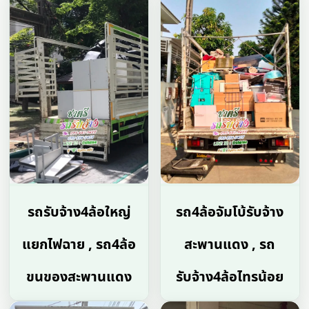
รถรับจ้าง4ล้อใหญ่
รถ4ล้อจัมโบ้รับจ้าง
แยกไฟฉาย , รถ4ล้อ
สะพานแดง , รถ
ขนของสะพานแดง
รับจ้าง4ล้อไทรน้อย