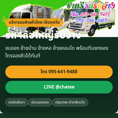
บริการขนย้ายทั่วไทย เปิดทุกวัน
รถ4ล้อใหญ่รับจ้าง
ขนของ ย้ายบ้าน ย้ายหอ ย้ายคอนโด พร้อมทีมยกของ
โทรจองคิวได้ทันที
โทร 095-641-9488
LINE @chatee
รถมีหลังคา
มีคนยกของ
กรุงเทพ-ต่างจังหวัด