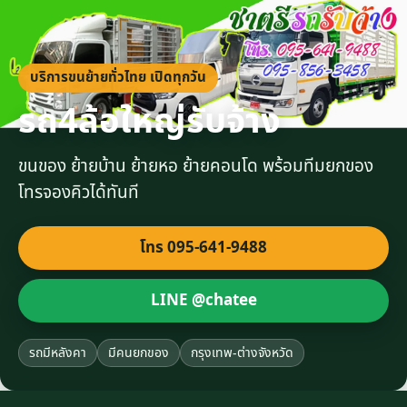
บริการขนย้ายทั่วไทย เปิดทุกวัน
รถ4ล้อใหญ่รับจ้าง
ขนของ ย้ายบ้าน ย้ายหอ ย้ายคอนโด พร้อมทีมยกของ
โทรจองคิวได้ทันที
โทร 095-641-9488
LINE @chatee
รถมีหลังคา
มีคนยกของ
กรุงเทพ-ต่างจังหวัด