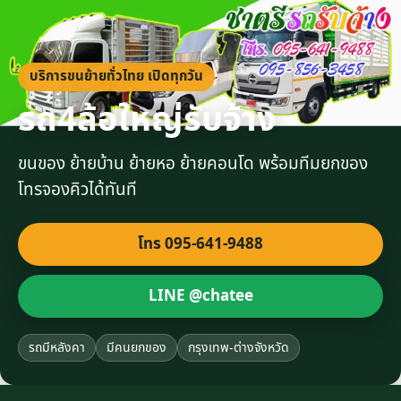
บริการขนย้ายทั่วไทย เปิดทุกวัน
รถ4ล้อใหญ่รับจ้าง
ขนของ ย้ายบ้าน ย้ายหอ ย้ายคอนโด พร้อมทีมยกของ
โทรจองคิวได้ทันที
โทร 095-641-9488
LINE @chatee
รถมีหลังคา
มีคนยกของ
กรุงเทพ-ต่างจังหวัด