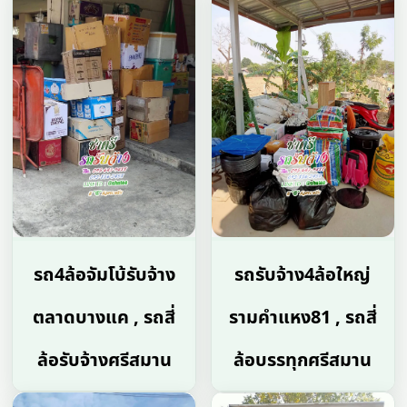
รถ4ล้อจัมโบ้รับจ้าง
รถรับจ้าง4ล้อใหญ่
ตลาดบางแค , รถสี่
รามคำแหง81 , รถสี่
ล้อรับจ้างศรีสมาน
ล้อบรรทุกศรีสมาน